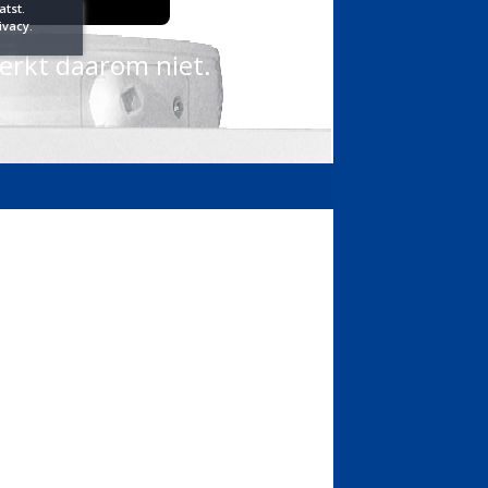
tst.
ivacy.
werkt daarom niet.